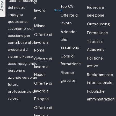
Italia" è l'essenza
di
tuo CV
Ricerca e
del nostro
lavoro
Nuovi
impegno
Offerte di
selezione
a
quotidiano.
lavoro
Outsourcing
Milano
Lavoriamo con
Aziende
Formazione
Offerte di
passione per
che
Tirocini e
lavoro a
contribuire alla
assumono
Academy
crescita del
Roma
Corsi di
sistema Paese,
Politiche
Offerte di
accompagnando
formazione
attive
lavoro a
persone e
Risorse
Napoli
Reclutamento
aziende verso un
gratuite
internazionale
Offerte di
futuro
lavoro a
Pubbliche
professionale di
valore.
Bologna
amminsitrazioni
Offerte di
lavoro a