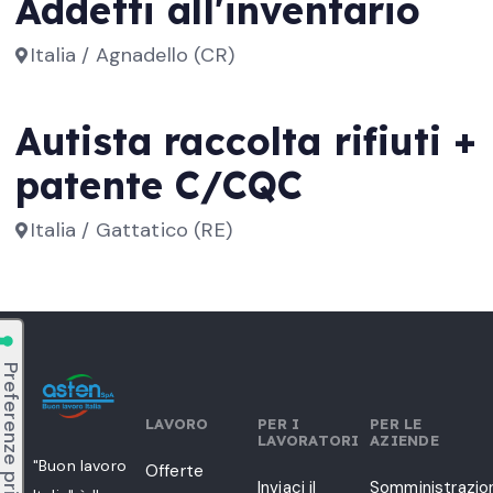
Addetti all'inventario
Italia / Agnadello (CR)
Autista raccolta rifiuti +
patente C/CQC
Italia / Gattatico (RE)
LAVORO
PER I
PER LE
LAVORATORI
AZIENDE
"Buon lavoro
Offerte
Inviaci il
Somministrazio